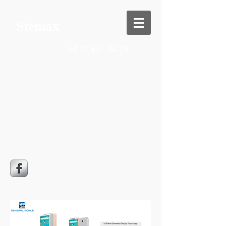
Stemax
tel
02 652 24 29
rue des Combattants, 94 - 1310 La
Hulpe -
info@stemax.be
le magasin est ouvert du mardi au
samedi, de 14h00 à 18h30
Nous sommes également joignables
par téléphone le matin, de 9h30 à
12h00