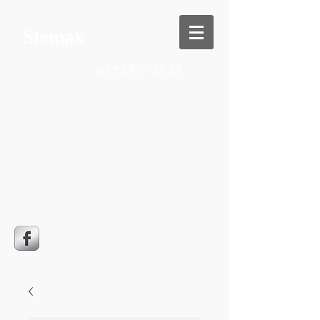
Stemax
tel
02 652 24 29
rue des Combattants, 94 - 1310 La
Hulpe -
info@stemax.be
le magasin est ouvert du mardi au
samedi, de 14h00 à 18h30
Nous sommes également joignables
par téléphone le matin, de 9h30 à
12h00