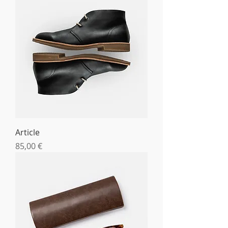
Article
Prix
85,00 €